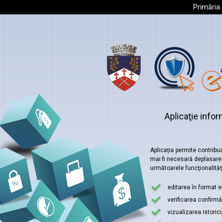
Primăria 
Aplicaţie infor
Aplicația permite contribua
mai fi necesară deplasare
următoarele funcţionalităţi
editarea în format e
verificarea confirmăr
vizualizarea istoric